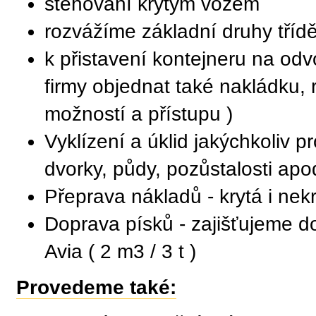
stěhování krytým vozem
rozvážíme základní druhy tříd
k přistavení kontejneru na od
firmy objednat také nakládku, 
možností a přístupu )
Vyklízení a úklid jakýchkoliv pr
dvorky, půdy, pozůstalosti apo
Přeprava nákladů - krytá i nekr
Doprava písků - zajišťujeme do
Avia ( 2 m3 / 3 t )
Provedeme také: